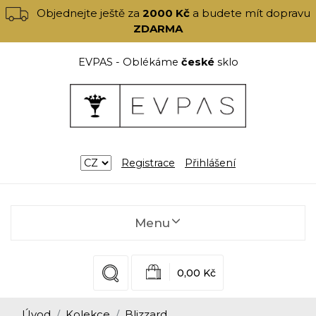
Objednejte ještě za
2000 Kč
a budete mít dopravu
ZDARMA
EVPAS - Oblékáme
české
sklo
Registrace
Přihlášení
Menu
0,00 Kč
Úvod
Kolekce
Blizzard