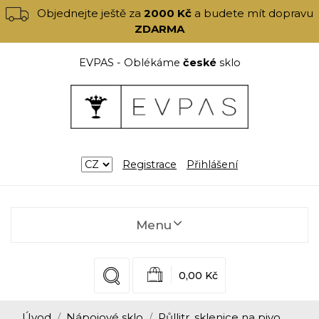
Objednejte ještě za
2000 Kč
a budete mít dopravu
ZDARMA
EVPAS - Oblékáme
české
sklo
Registrace
Přihlášení
Menu
0,00 Kč
Úvod
Nápojové sklo
Půllitr, sklenice na pivo