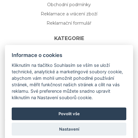
Obchodní podmínky
Reklamace a vrácení zboží
Reklamační formulář
KATEGORIE
Nápojové sklo
Informace o cookies
Bydlení
Kliknutím na tlačítko Souhlasím se vším se uloží
technické, analytické a marketingové soubory cookie,
Dárkový poukaz na míru
abychom vám mohli umožnit pohodlné používání
Mystery box
stránek, měřit funkčnost našich stránek a cílit na vás
Kolekce
reklamu. Své preference můžete snadno upravit
kliknutím na Nastavení souborů cookie.
NOVÁ rozkvetlá KOLEKCE 🌸🌼
Povolit vše
Nastavení
Copyright © 2019
aceit.cz
All Right Reserved.