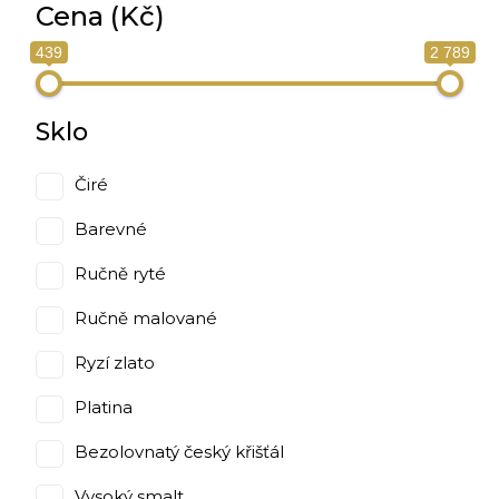
Cena (Kč)
439
2 789
Sklo
Čiré
Barevné
Ručně ryté
Ručně malované
Ryzí zlato
Platina
Bezolovnatý český křišťál
Vysoký smalt