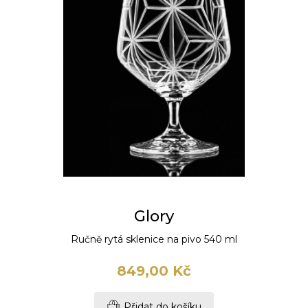
Glory
Ručně rytá sklenice na pivo 540 ml
849,00 Kč
Přidat do košíku