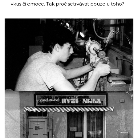
vkus či emoce. Tak proč setrvávat pouze u toho?