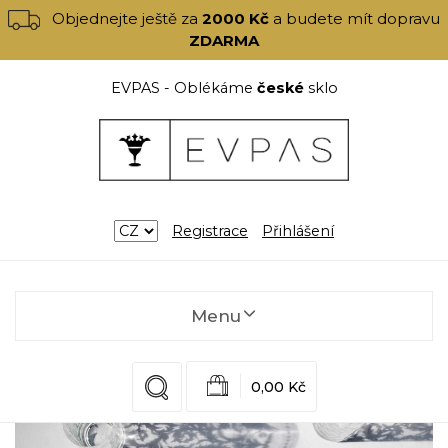
Objednejte ještě za
2000 Kč
a budete mít dopravu
ZDARMA
EVPAS - Oblékáme
české
sklo
Registrace
Přihlášení
Menu
0,00 Kč