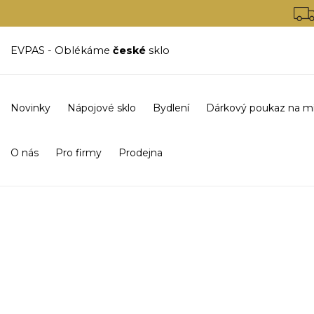
EVPAS - Oblékáme
české
sklo
Novinky
Nápojové sklo
Bydlení
Dárkový poukaz na m
O nás
Pro firmy
Prodejna