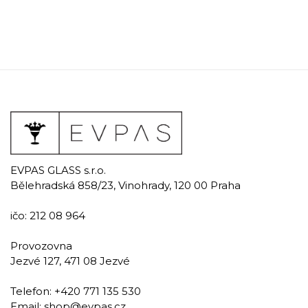
EVPAS GLASS s.r.o.
Bělehradská 858/23, Vinohrady, 120 00 Praha
ičo: 212 08 964
Provozovna
Jezvé 127, 471 08 Jezvé
Telefon:
+420 771 135 530
Email:
shop@evpas.cz