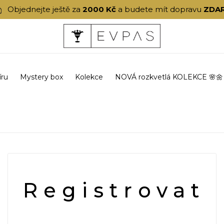
Objednejte ještě za
2000 Kč
a budete mít dopravu
ZDA
íru
Mystery box
Kolekce
NOVÁ rozkvetlá KOLEKCE 🌸🌼
Registrovat