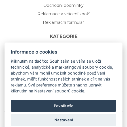
Obchodní podmínky
Reklamace a vrácení zboží
Reklamační formulář
KATEGORIE
Nápojové sklo
Informace o cookies
Bydlení
Kliknutím na tlačítko Souhlasím se vším se uloží
technické, analytické a marketingové soubory cookie,
Dárkový poukaz na míru
abychom vám mohli umožnit pohodlné používání
Mystery box
stránek, měřit funkčnost našich stránek a cílit na vás
Kolekce
reklamu. Své preference můžete snadno upravit
kliknutím na Nastavení souborů cookie.
NOVÁ rozkvetlá KOLEKCE 🌸🌼
Povolit vše
Nastavení
Copyright © 2019
aceit.cz
All Right Reserved.