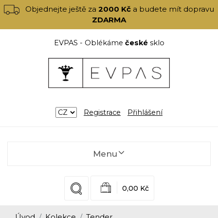
Objednejte ještě za
2000 Kč
a budete mít dopravu
ZDARMA
EVPAS - Oblékáme
české
sklo
Registrace
Přihlášení
Menu
0,00 Kč
Úvod
Kolekce
Tender