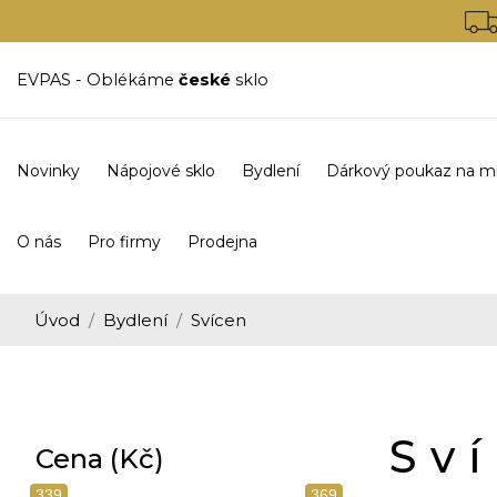
EVPAS - Oblékáme
české
sklo
Novinky
Nápojové sklo
Bydlení
Dárkový poukaz na m
O nás
Pro firmy
Prodejna
Úvod
Bydlení
Svícen
Sv
Cena (Kč)
339
369