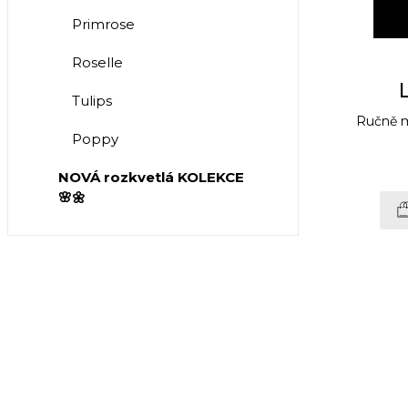
Primrose
Roselle
Tulips
Ručně m
Poppy
NOVÁ rozkvetlá KOLEKCE
🌸🌼