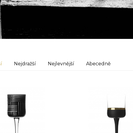
í
Nejdražší
Nejlevnější
Abecedně