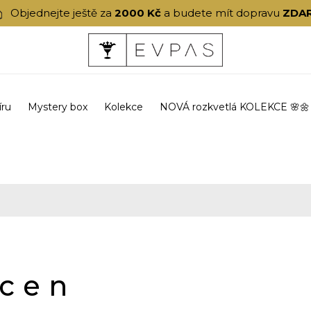
Objednejte ještě za
2000 Kč
a budete mít dopravu
ZDA
íru
Mystery box
Kolekce
NOVÁ rozkvetlá KOLEKCE 🌸🌼
ícen