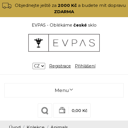
Objednejte ještě za
2000 Kč
a budete mít dopravu
ZDARMA
EVPAS - Oblékáme
české
sklo
Registrace
Přihlášení
Menu
0,00 Kč
Úvod
Kolekce
Animals