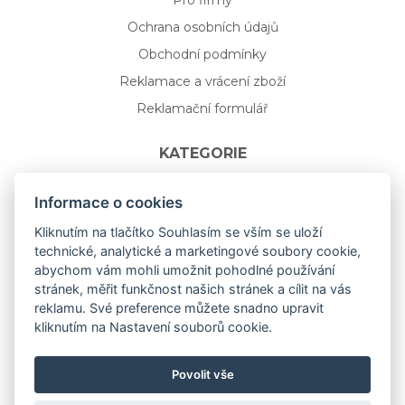
Ochrana osobních údajů
Obchodní podmínky
Reklamace a vrácení zboží
Reklamační formulář
KATEGORIE
Nápojové sklo
Informace o cookies
Bydlení
Kliknutím na tlačítko Souhlasím se vším se uloží
technické, analytické a marketingové soubory cookie,
Dárkový poukaz na míru
abychom vám mohli umožnit pohodlné používání
Mystery box
stránek, měřit funkčnost našich stránek a cílit na vás
Kolekce
reklamu. Své preference můžete snadno upravit
kliknutím na Nastavení souborů cookie.
NOVÁ rozkvetlá KOLEKCE 🌸🌼
Povolit vše