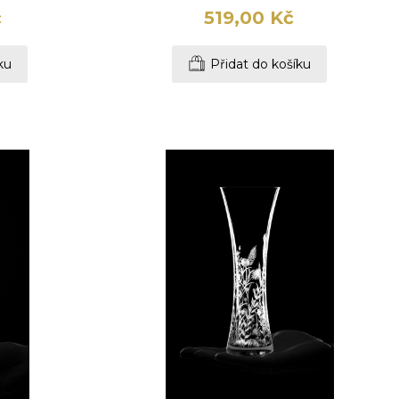
č
519,00 Kč
ku
Přidat do košíku