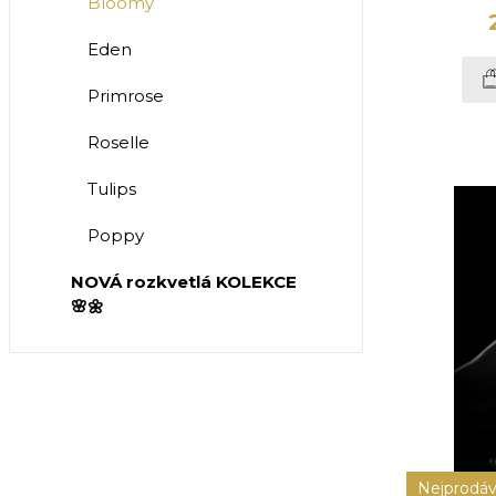
Bloomy
Eden
Primrose
Roselle
Tulips
Poppy
NOVÁ rozkvetlá KOLEKCE
🌸🌼
Nejprodáv