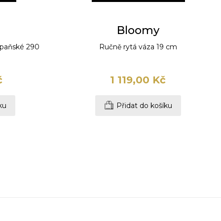
Bloomy
mpaňské 290
Ručně rytá váza 19 cm
č
1 119,00 Kč
ku
Přidat do košíku