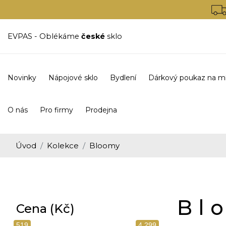
EVPAS - Oblékáme
české
sklo
Novinky
Nápojové sklo
Bydlení
Dárkový poukaz na m
O nás
Pro firmy
Prodejna
Úvod
Kolekce
Bloomy
Bl
Cena (Kč)
519
4 299