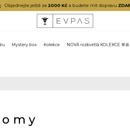
Objednejte ještě za
2000 Kč
a budete mít dopravu
ZDA
íru
Mystery box
Kolekce
NOVÁ rozkvetlá KOLEKCE 🌸🌼
oomy