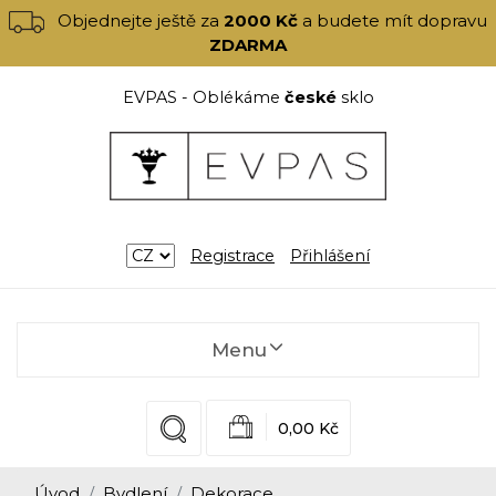
Objednejte ještě za
2000 Kč
a budete mít dopravu
ZDARMA
EVPAS - Oblékáme
české
sklo
Registrace
Přihlášení
Menu
0,00 Kč
Úvod
Bydlení
Dekorace