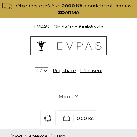
Objednejte ještě za
2000 Kč
a budete mít dopravu
ZDARMA
EVPAS - Oblékáme
české
sklo
Registrace
Přihlášení
Menu
0,00 Kč
Úvod
Kolekce
Lush