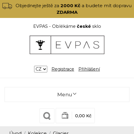
Objednejte ještě za
2000 Kč
a budete mít dopravu
ZDARMA
EVPAS - Oblékáme
české
sklo
Registrace
Přihlášení
Menu
0,00 Kč
Úvod
Kolekce
Glacier