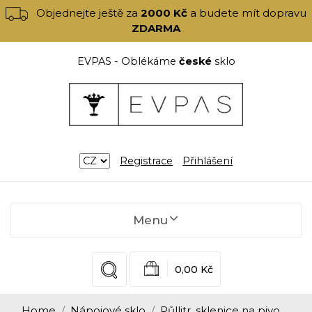
Objednejte ještě za
2000 Kč
a budete mít dopravu
ZDARMA
EVPAS - Oblékáme
české
sklo
Registrace
Přihlášení
Menu
0,00 Kč
Home
Nápojové sklo
Půllitr, sklenice na pivo