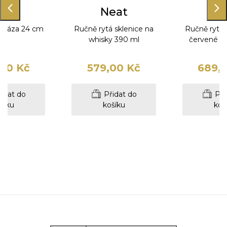
eat
Neat
Ne
á váza 24 cm
Ručně rytá sklenice na
Ručně rytá 
whisky 390 ml
červené ví
00 Kč
579,00 Kč
689,
idat do
Přidat do
Při
šíku
košíku
koš