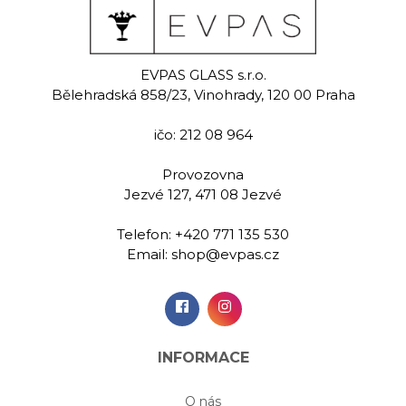
alk
Stalk
St
EVPAS GLASS s.r.o.
malovaná
Ručně malovaná
Ručně m
Bělehradská 858/23, Vinohrady, 120 00 Praha
a pivo 540 ml
sklenice na pivo 540 ml
sklenice na 
ičo: 212 08 964
00 Kč
459,00 Kč
459,
Provozovna
Jezvé 127, 471 08 Jezvé
idat do
Přidat do
Při
šíku
košíku
koš
Telefon:
+420 771 135 530
Email:
shop@evpas.cz
INFORMACE
O nás