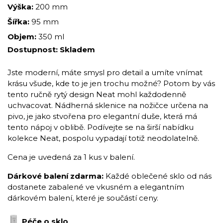
Výška:
200 mm
Šířka:
95 mm
Objem:
350 ml
Dostupnost:
Skladem
Jste moderní, máte smysl pro detail a umíte vnímat
krásu všude, kde to je jen trochu možné? Potom by vás
tento ručně rytý design Neat mohl každodenně
uchvacovat. Nádherná sklenice na nožičce určena na
pivo, je jako stvořena pro elegantní duše, která má
tento nápoj v oblibě. Podívejte se na širší nabídku
kolekce Neat, pospolu vypadají totiž neodolatelně.
Cena je uvedená za 1 kus v balení.
Dárkové balení zdarma:
Každé oblečené sklo od nás
dostanete zabalené ve vkusném a elegantním
dárkovém balení, které je součástí ceny.
Péče o sklo