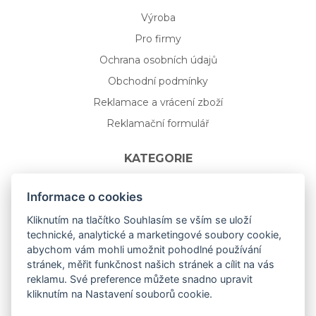
Výroba
Pro firmy
Ochrana osobních údajů
Obchodní podmínky
Reklamace a vrácení zboží
Reklamační formulář
KATEGORIE
Nápojové sklo
Informace o cookies
Bydlení
Kliknutím na tlačítko Souhlasím se vším se uloží
technické, analytické a marketingové soubory cookie,
Dárkový poukaz na míru
abychom vám mohli umožnit pohodlné používání
Mystery box
stránek, měřit funkčnost našich stránek a cílit na vás
Kolekce
reklamu. Své preference můžete snadno upravit
kliknutím na Nastavení souborů cookie.
NOVÁ rozkvetlá KOLEKCE 🌸🌼