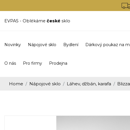
EVPAS - Oblékáme
české
sklo
Novinky
Nápojové sklo
Bydlení
Dárkový poukaz na m
O nás
Pro firmy
Prodejna
Home
Nápojové sklo
Láhev, džbán, karafa
Blizz