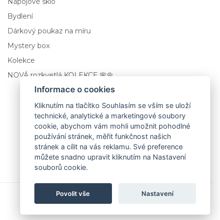
Nápojové sklo
Bydlení
Dárkový poukaz na míru
Mystery box
Kolekce
NOVÁ rozkvetlá KOLEKCE 🌸🌼
Informace o cookies
Tenacity
Kliknutím na tlačítko Souhlasím se vším se uloží
technické, analytické a marketingové soubory
Dekantér na víno 1400 ml
cookie, abychom vám mohli umožnit pohodlné
používání stránek, měřit funkčnost našich
1 569,00 Kč
stránek a cílit na vás reklamu. Své preference
můžete snadno upravit kliknutím na Nastavení
souborů cookie.
Přidat do košíku
Povolit vše
Nastavení