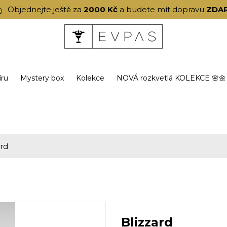
Objednejte ještě za
2000 Kč
a budete mít dopravu
ZDA
íru
Mystery box
Kolekce
NOVÁ rozkvetlá KOLEKCE 🌸🌼
ard
Blizzard