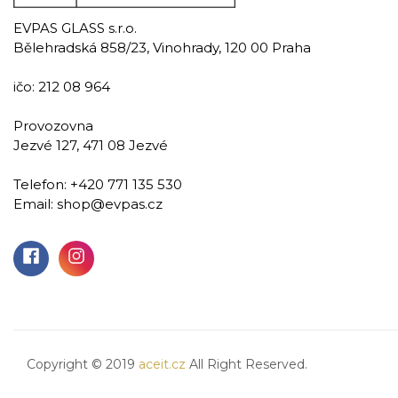
EVPAS GLASS s.r.o.
Bělehradská 858/23, Vinohrady, 120 00 Praha
ičo: 212 08 964
Provozovna
Jezvé 127, 471 08 Jezvé
Tenacity
Telefon:
+420 771 135 530
Email:
shop@evpas.cz
Dekantér na víno 1400 ml
1 569,00 Kč
Přidat do košíku
Copyright © 2019
aceit.cz
All Right Reserved.