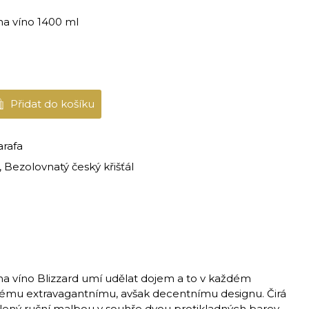
a víno 1400 ml
Přidat do košíku
arafa
 Bezolovnatý český křišťál
a víno Blizzard umí udělat dojem a to v každém
svému extravagantnímu, avšak decentnímu designu. Čirá
lený ruční malbou v souhře dvou protikladných barev.