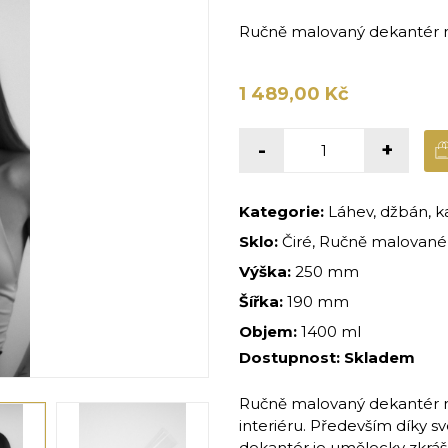
Ručně malovaný dekantér n
1 489,00 Kč
-
+
Kategorie:
Láhev, džbán, k
Sklo:
Čiré, Ručně malované,
Výška:
250 mm
Šířka:
190 mm
Objem:
1400 ml
Dostupnost:
Skladem
Ručně malovaný dekantér n
interiéru. Především díky 
dekantér je umělecky zkráš