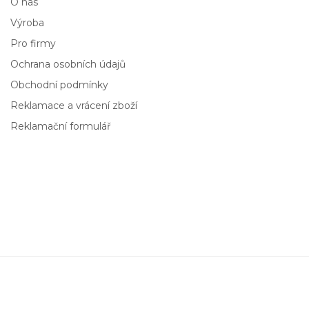
O nás
Výroba
Pro firmy
Ochrana osobních údajů
Obchodní podmínky
Reklamace a vrácení zboží
Reklamační formulář
Tender
Dekantér na víno 1500 ml
1 569,00 Kč
Přidat do košíku