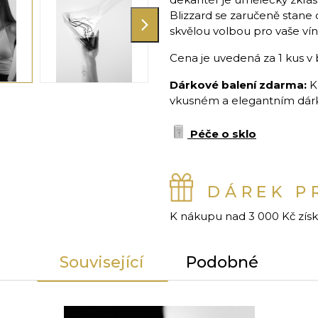
Blizzard se zaručeně stane
skvělou volbou pro vaše vín
Cena je uvedená za 1 kus v 
Dárkové balení zdarma:
K
vkusném a elegantním dárko
Péče o sklo
DÁREK P
K nákupu nad 3 000 Kč zís
Související
Podobné