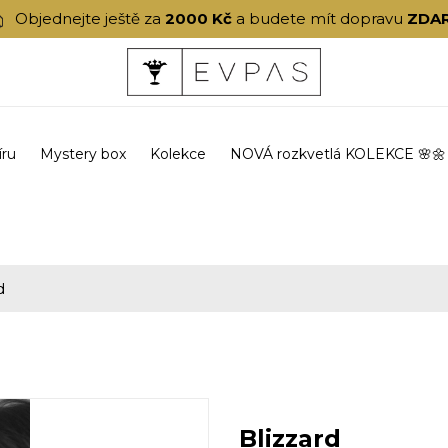
Objednejte ještě za
2000 Kč
a budete mít dopravu
ZDA
íru
Mystery box
Kolekce
NOVÁ rozkvetlá KOLEKCE 🌸🌼
d
Blizzard