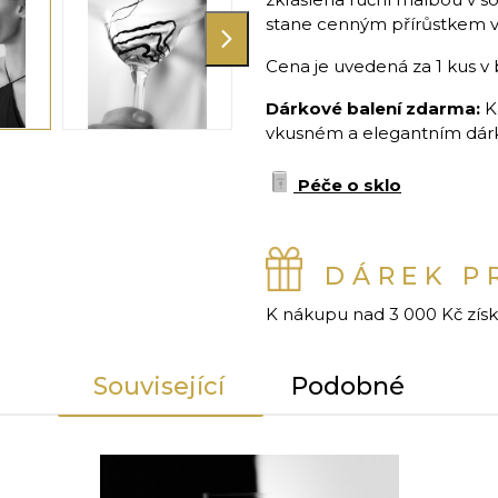
stane cenným přírůstkem v
Cena je uvedená za 1 kus v 
Dárkové balení zdarma:
K
vkusném a elegantním dárko
Péče o sklo
DÁREK P
K nákupu nad 3 000 Kč zís
Související
Podobné