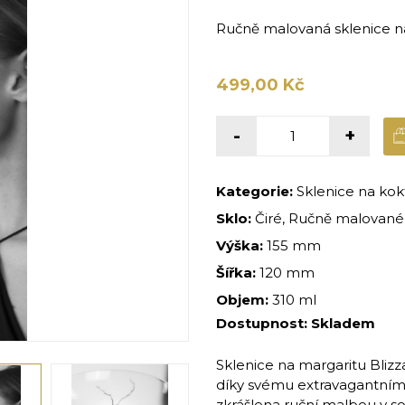
Ručně malovaná sklenice n
499,00 Kč
-
+
Kategorie:
Sklenice na kokt
Sklo:
Čiré, Ručně malované,
Výška:
155 mm
Šířka:
120 mm
Objem:
310 ml
Dostupnost:
Skladem
Sklenice na margaritu Bliz
díky svému extravagantnímu
zkrášlena ruční malbou v s