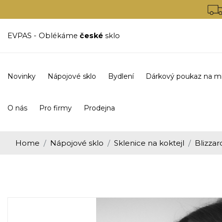
EVPAS - Oblékáme
české
sklo
Novinky
Nápojové sklo
Bydlení
Dárkový poukaz na m
O nás
Pro firmy
Prodejna
Home
Nápojové sklo
Sklenice na koktejl
Blizzar