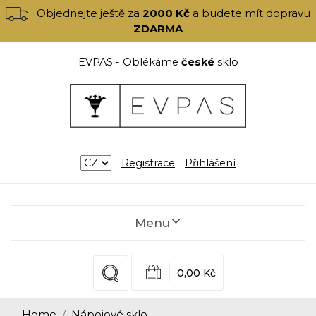
Objednejte ještě za
2000 Kč
a budete mít dopravu
ZDARMA
EVPAS - Oblékáme
české
sklo
Registrace
Přihlášení
Menu
0,00 Kč
Home
Nápojové sklo