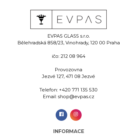
ine
Evpas garnet
Del
bl
EVPAS GLASS s.r.o.
 sklenice na
Ručně rytá sklenice na
Bělehradská 858/23, Vinohrady, 120 00 Praha
ny 60 ml
lihoviny 60 ml
Ručně m
sklenice na 
ičo: 212 08 964
m
Provozovna
00 Kč
1 129,00 Kč
369,
Jezvé 127, 471 08 Jezvé
Telefon:
+420 771 135 530
idat do
Přidat do
Při
Email:
shop@evpas.cz
šíku
košíku
koš
INFORMACE