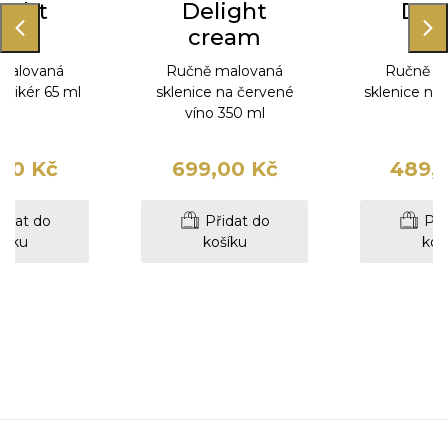
ight
Delight
Del
eam
cream
cr
malovaná
Ručně malovaná
Ručně m
a likér 65 ml
sklenice na červené
sklenice na
víno 350 ml
m
00 Kč
699,00 Kč
489,
idat do
Přidat do
Při
šíku
košíku
koš