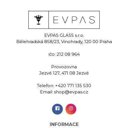
ine
Pine
Pi
EVPAS GLASS s.r.o.
 sklenice na
Ručně rytá sklenice na
Ručně rytá 
Bělehradská 858/23, Vinohrady, 120 00 Praha
ny 60 ml
lihoviny 60 ml
lihovin
ičo: 212 08 964
00 Kč
269,00 Kč
269,
Provozovna
Jezvé 127, 471 08 Jezvé
idat do
Přidat do
Při
šíku
košíku
koš
Telefon:
+420 771 135 530
Email:
shop@evpas.cz
INFORMACE