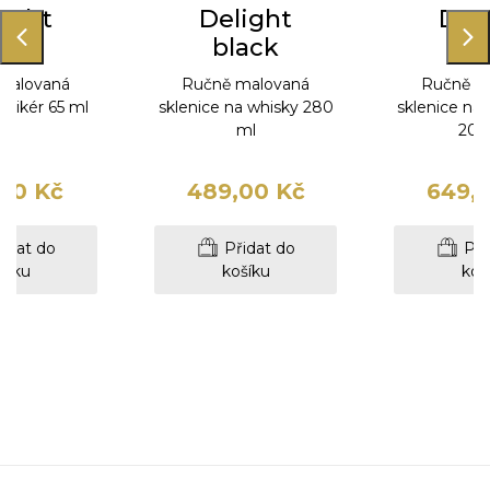
ight
Delight
Del
ack
black
bl
malovaná
Ručně malovaná
Ručně m
a likér 65 ml
sklenice na whisky 280
sklenice na
ml
200
00 Kč
489,00 Kč
649,
idat do
Přidat do
Při
šíku
košíku
koš