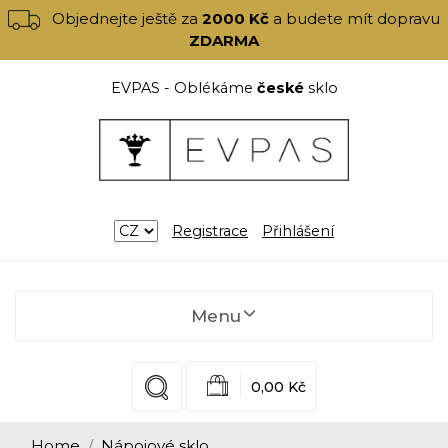
Objednejte ještě za
2000 Kč
a budete mít dopravu
ZDARMA
EVPAS - Oblékáme
české
sklo
Registrace
Přihlášení
Menu
0,00 Kč
Home
Nápojové sklo