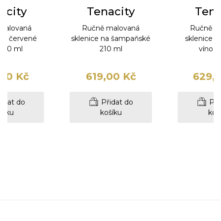
acity
Tenacity
Tena
malovaná
Ručně malovaná
Ručně m
 na červené
sklenice na šampaňské
sklenice n
 360 ml
210 ml
víno 3
00 Kč
619,00 Kč
629,
idat do
Přidat do
Při
šíku
košíku
koš