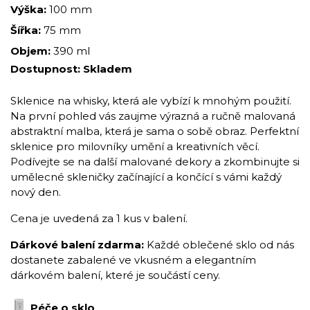
Výška:
100 mm
Šířka:
75 mm
Objem:
390 ml
Dostupnost:
Skladem
Sklenice na whisky, která ale vybízí k mnohým použití.
Na první pohled vás zaujme výrazná a ručně malovaná
abstraktní malba, která je sama o sobě obraz. Perfektní
sklenice pro milovníky umění a kreativních věcí.
Podívejte se na další malované dekory a zkombinujte si
umělecné skleničky začínající a končící s vámi každý
nový den.
Cena je uvedená za 1 kus v balení.
Dárkové balení zdarma:
Každé oblečené sklo od nás
dostanete zabalené ve vkusném a elegantním
dárkovém balení, které je součástí ceny.
Péče o sklo