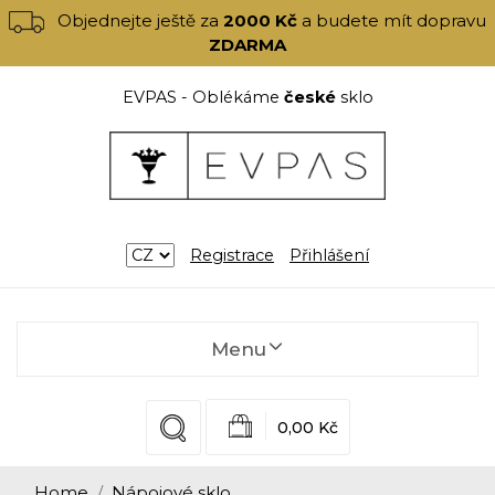
Objednejte ještě za
2000 Kč
a budete mít dopravu
ZDARMA
EVPAS - Oblékáme
české
sklo
Registrace
Přihlášení
Menu
0,00 Kč
Home
Nápojové sklo