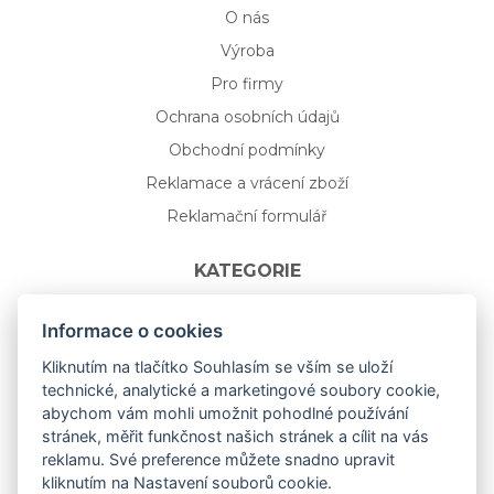
O nás
Výroba
Pro firmy
Ochrana osobních údajů
Obchodní podmínky
Reklamace a vrácení zboží
Reklamační formulář
KATEGORIE
Nápojové sklo
Informace o cookies
Bydlení
Kliknutím na tlačítko Souhlasím se vším se uloží
technické, analytické a marketingové soubory cookie,
Dárkový poukaz na míru
abychom vám mohli umožnit pohodlné používání
Mystery box
stránek, měřit funkčnost našich stránek a cílit na vás
Kolekce
reklamu. Své preference můžete snadno upravit
kliknutím na Nastavení souborů cookie.
NOVÁ rozkvetlá KOLEKCE 🌸🌼