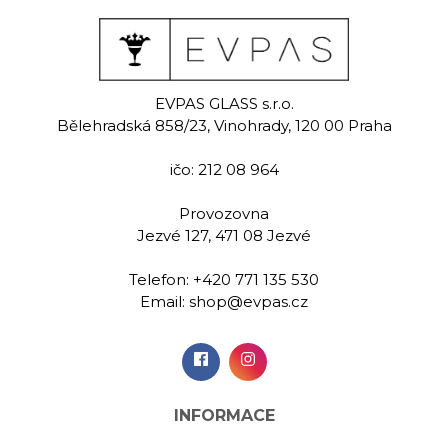
alk
Pine
Ten
EVPAS GLASS s.r.o.
malovaná
Ručně rytá sklenice na
Ručně m
Bělehradská 858/23, Vinohrady, 120 00 Praha
a whisky 390
whisky 280 ml
sklenice na
ml
m
ičo: 212 08 964
00 Kč
469,00 Kč
479,
Provozovna
Jezvé 127, 471 08 Jezvé
idat do
Přidat do
Při
šíku
košíku
koš
Telefon:
+420 771 135 530
Email:
shop@evpas.cz
INFORMACE