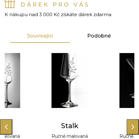
DÁREK PRO VÁS
K nákupu nad 3 000 Kč získáte dárek zdarma
Související
Podobné
alk
Stalk
St
malovaná
Ručně malovaná
Ručně m