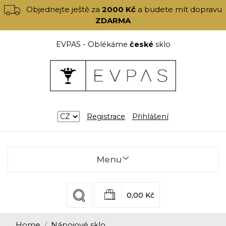
Objednejte ještě za
2000 Kč
a budete mít dopravu
ZDARMA
EVPAS - Oblékáme
české
sklo
Registrace
Přihlášení
Menu
0,00 Kč
Home
Nápojové sklo