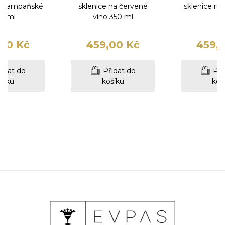
na šampaňské
sklenice na červené
sklenice na 
0 ml
víno 350 ml
m
00 Kč
459,00 Kč
459,
idat do
Přidat do
Při
šíku
košíku
koš