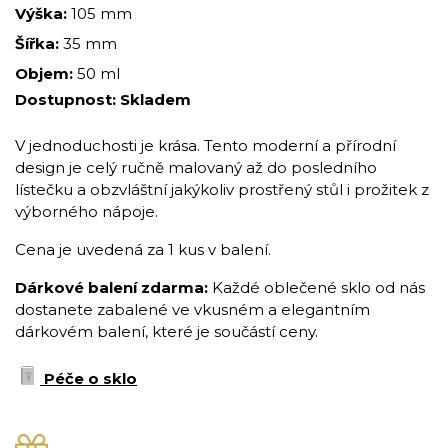
Výška:
105 mm
Šířka:
35 mm
Objem:
50 ml
Dostupnost:
Skladem
V jednoduchosti je krása. Tento moderní a přírodní
design je celý ručně malovaný až do posledního
lístečku a obzvláštní jakýkoliv prostřený stůl i prožitek z
výborného nápoje.
Cena je uvedená za 1 kus v balení.
Dárkové balení zdarma:
Každé oblečené sklo od nás
dostanete zabalené ve vkusném a elegantním
dárkovém balení, které je součástí ceny.
Péče o sklo