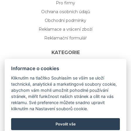
Pro firmy
Ochrana osobních údajů
Obchodní podmínky
Reklamace a vrácení zboží
Reklamační formulář
KATEGORIE
Nápojové sklo
Informace o cookies
Bydlení
Kliknutím na tlačítko Souhlasím se vším se uloží
technické, analytické a marketingové soubory cookie,
Dárkový poukaz na míru
abychom vám mohli umožnit pohodlné používání
Mystery box
stránek, měřit funkčnost našich stránek a cílit na vás
Kolekce
reklamu. Své preference můžete snadno upravit
kliknutím na Nastavení souborů cookie.
NOVÁ rozkvetlá KOLEKCE 🌸🌼
Povolit vše