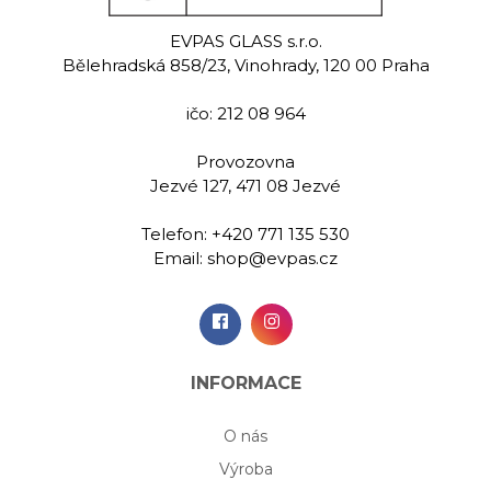
nder
Evpas garnet
Del
bl
EVPAS GLASS s.r.o.
malovaná
Ručně rytá sklenice na
Bělehradská 858/23, Vinohrady, 120 00 Praha
a lihoviny 50
lihoviny 60 ml
Ručně m
ml
sklenice na 
ičo: 212 08 964
m
Provozovna
00 Kč
1 129,00 Kč
369,
Jezvé 127, 471 08 Jezvé
Telefon:
+420 771 135 530
idat do
Přidat do
Při
Email:
shop@evpas.cz
šíku
košíku
koš
INFORMACE
O nás
Výroba