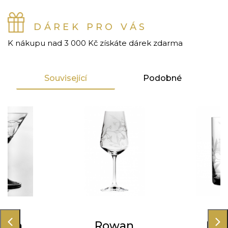
DÁREK PRO VÁS
K nákupu nad 3 000 Kč získáte dárek zdarma
Související
Podobné
wan
Rowan
Ro