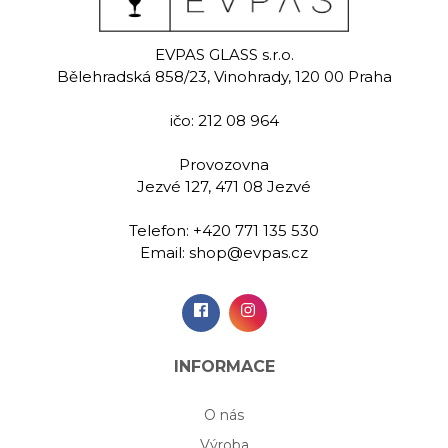
eat
Snake
Del
cr
EVPAS GLASS s.r.o.
 sklenice na
Ručně rytá sklenice na
Bělehradská 858/23, Vinohrady, 120 00 Praha
y 390 ml
whisky 280 ml
Ručně m
sklenice na
ičo: 212 08 964
m
Provozovna
00 Kč
789,00 Kč
489,
Jezvé 127, 471 08 Jezvé
Telefon:
+420 771 135 530
idat do
Přidat do
Při
Email:
shop@evpas.cz
šíku
košíku
koš
INFORMACE
O nás
Výroba