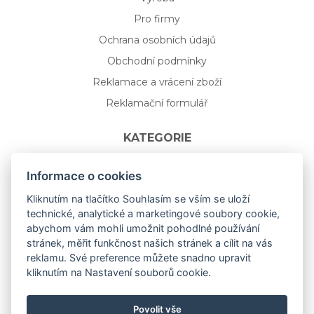
Pro firmy
Ochrana osobních údajů
Obchodní podmínky
Reklamace a vrácení zboží
Reklamační formulář
KATEGORIE
Nápojové sklo
Informace o cookies
Bydlení
Kliknutím na tlačítko Souhlasím se vším se uloží
technické, analytické a marketingové soubory cookie,
Dárkový poukaz na míru
abychom vám mohli umožnit pohodlné používání
Mystery box
stránek, měřit funkčnost našich stránek a cílit na vás
Kolekce
reklamu. Své preference můžete snadno upravit
kliknutím na Nastavení souborů cookie.
NOVÁ rozkvetlá KOLEKCE 🌸🌼
Povolit vše