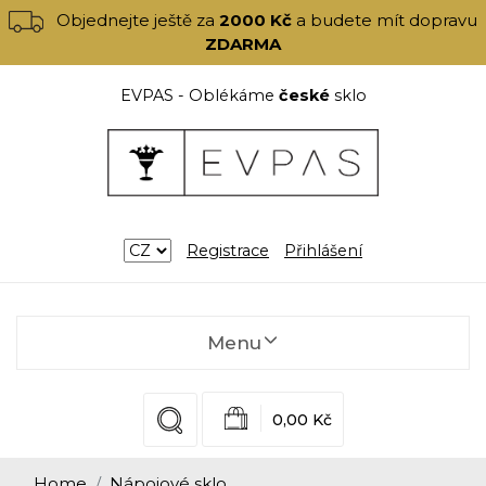
Objednejte ještě za
2000 Kč
a budete mít dopravu
ZDARMA
EVPAS - Oblékáme
české
sklo
Registrace
Přihlášení
Menu
0,00 Kč
Home
Nápojové sklo