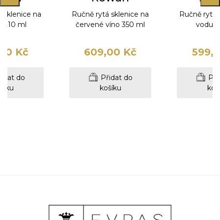
 sklenice na
Ručně rytá sklenice na
Ručně rytá 
l 210 ml
červené víno 350 ml
vodu 3
00 Kč
609,00 Kč
599,
idat do
Přidat do
Při
šíku
košíku
koš