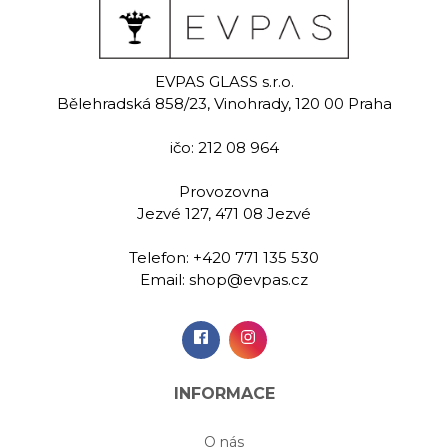
den
Tulips
Po
EVPAS GLASS s.r.o.
malovaná
Ručně malovaná
Ručně m
Bělehradská 858/23, Vinohrady, 120 00 Praha
na bílé víno
sklenice na bílé víno
sklenice na
0 ml
400 ml
400
ičo: 212 08 964
9,00 Kč
949,00 Kč
1 139
Provozovna
Jezvé 127, 471 08 Jezvé
idat do
Přidat do
Při
šíku
košíku
koš
Telefon:
+420 771 135 530
Email:
shop@evpas.cz
INFORMACE
O nás