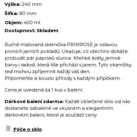
Výška:
240 mm
Šířka:
80 mm
Objem:
400 ml
Dostupnost:
Skladem
Ručně malovaná sklenička PRIMROSE je oslavou
prvních jarních pokladů. Ukazuje, co všechno dokáže
probudit pár paprsků slunce. Křehké květy, jemné
barvy i radost, která tiše přichází s jarem. Tyto okamžiky
teď mohou zpříjemnit každý váš den.
Připomeňte si kouzlo přírody s každým přípitkem.
Cena je uvedená za 1 kus v balení.
Dárkové balení zdarma:
Každé oblečené sklo od nás
dostanete zabalené ve vkusném a elegantním
dárkovém balení, které je součástí ceny.
Péče o sklo