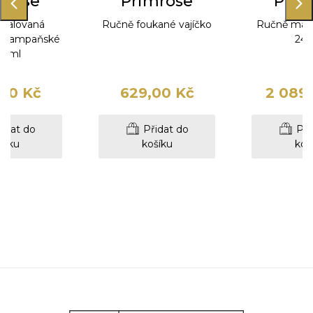
mrose
Primrose
Prim
malovaná
Ručně foukané vajíčko
Ručně malo
na šampaňské
24 
0 ml
00 Kč
629,00 Kč
2 089
idat do
Přidat do
Při
šíku
košíku
koš