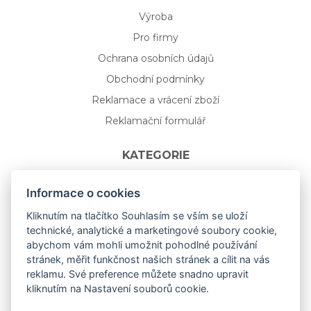
Výroba
Pro firmy
Ochrana osobních údajů
Obchodní podmínky
Reklamace a vrácení zboží
Reklamační formulář
KATEGORIE
Nápojové sklo
Informace o cookies
Bydlení
Kliknutím na tlačítko Souhlasím se vším se uloží
technické, analytické a marketingové soubory cookie,
Dárkový poukaz na míru
abychom vám mohli umožnit pohodlné používání
Mystery box
stránek, měřit funkčnost našich stránek a cílit na vás
Kolekce
reklamu. Své preference můžete snadno upravit
kliknutím na Nastavení souborů cookie.
NOVÁ rozkvetlá KOLEKCE 🌸🌼