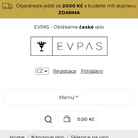
Objednejte ještě za
2000 Kč
a budete mít dopravu
ZDARMA
EVPAS - Oblékáme
české
sklo
Registrace
Přihlášení
Menu
0,00 Kč
Home
Nápojové sklo
Sklenice na víno