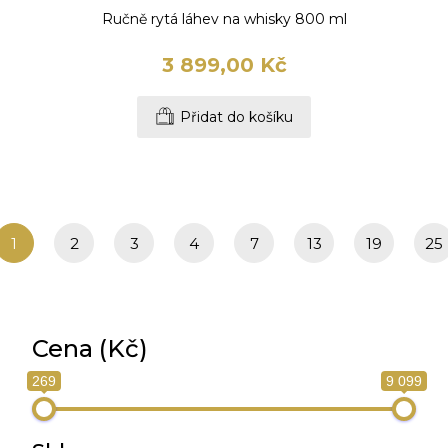
Ručně rytá láhev na whisky 800 ml
3 899,00 Kč
Přidat do košíku
1
2
3
4
7
13
19
25
Cena (Kč)
269
9 099