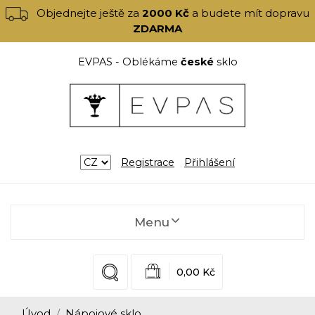
Objednejte ještě za
2000 Kč
a budete mít dopravu
ZDARMA
EVPAS - Oblékáme
české
sklo
Registrace
Přihlášení
Menu
0,00 Kč
Úvod
Nápojové sklo