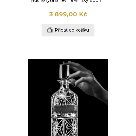
Ručně rytá láhev na whisky 800 ml
3 899,00 Kč
Přidat do košíku