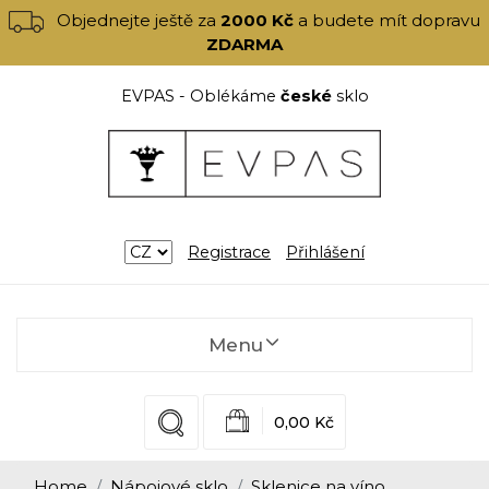
Objednejte ještě za
2000 Kč
a budete mít dopravu
ZDARMA
EVPAS - Oblékáme
české
sklo
Registrace
Přihlášení
Menu
0,00 Kč
Home
Nápojové sklo
Sklenice na víno