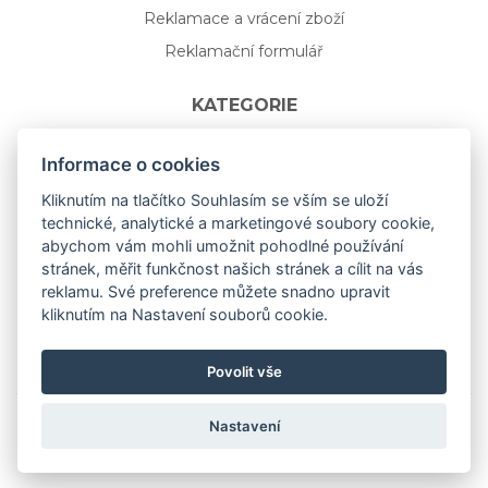
Reklamace a vrácení zboží
Reklamační formulář
KATEGORIE
Nápojové sklo
Informace o cookies
Bydlení
Kliknutím na tlačítko Souhlasím se vším se uloží
technické, analytické a marketingové soubory cookie,
Dárkový poukaz na míru
abychom vám mohli umožnit pohodlné používání
Mystery box
stránek, měřit funkčnost našich stránek a cílit na vás
Kolekce
reklamu. Své preference můžete snadno upravit
kliknutím na Nastavení souborů cookie.
NOVÁ rozkvetlá KOLEKCE 🌸🌼
Povolit vše
Nastavení
Copyright © 2019
aceit.cz
All Right Reserved.