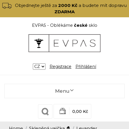
Objednejte ještě za
2000 Kč
a budete mít dopravu
ZDARMA
EVPAS - Oblékáme
české
sklo
Registrace
Přihlášení
Menu
0,00 Kč
Home
Skleněná vajíčka 🐣
Levander