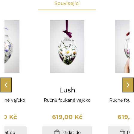
Související
den
Lush
Tul
kané vajíčko
Ručně foukané vajíčko
Ručně fouka
00 Kč
619,00 Kč
619,
idat do
Přidat do
Při