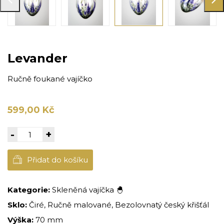
Levander
Ručně foukané vajíčko
599,00 Kč
-
+
Přidat do košíku
Kategorie:
Skleněná vajíčka 🐣
Sklo:
Čiré, Ručně malované, Bezolovnatý český křišťál
Výška:
70 mm