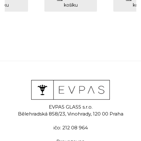
šíku
košíku
koš
EVPAS GLASS s.r.o.
Bělehradská 858/23, Vinohrady, 120 00 Praha
ičo: 212 08 964