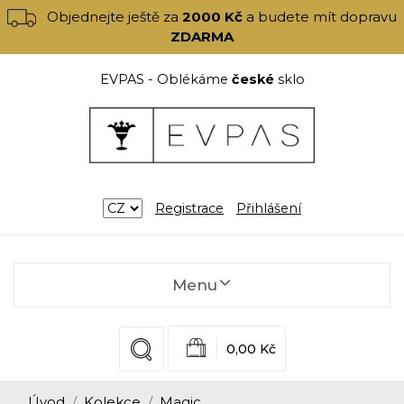
Objednejte ještě za
2000 Kč
a budete mít dopravu
ZDARMA
EVPAS - Oblékáme
české
sklo
Registrace
Přihlášení
Menu
0,00 Kč
Úvod
Kolekce
Magic