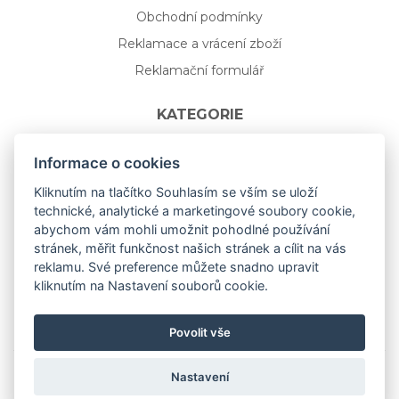
Obchodní podmínky
Reklamace a vrácení zboží
Reklamační formulář
KATEGORIE
Nápojové sklo
Informace o cookies
Bydlení
Kliknutím na tlačítko Souhlasím se vším se uloží
technické, analytické a marketingové soubory cookie,
Dárkový poukaz na míru
abychom vám mohli umožnit pohodlné používání
Mystery box
stránek, měřit funkčnost našich stránek a cílit na vás
Kolekce
reklamu. Své preference můžete snadno upravit
kliknutím na Nastavení souborů cookie.
NOVÁ rozkvetlá KOLEKCE 🌸🌼
Povolit vše
Nastavení
Copyright © 2019
aceit.cz
All Right Reserved.