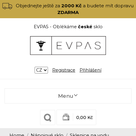
Objednejte ještě za
2000 Kč
a budete mít dopravu
ZDARMA
EVPAS - Oblékáme
české
sklo
Registrace
Přihlášení
Menu
0,00 Kč
Home
Nápojové sklo
Sklenice na vodu