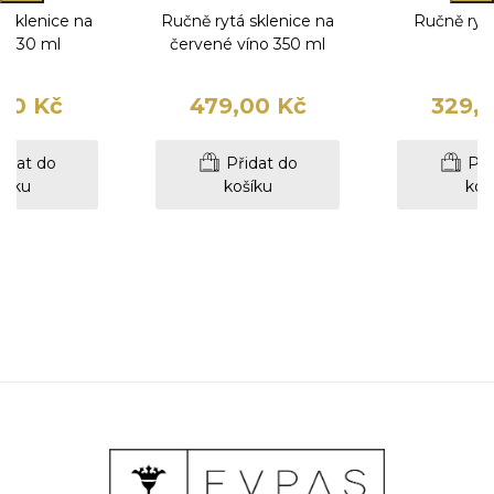
 sklenice na
Ručně rytá sklenice na
Ručně rytá
y 230 ml
červené víno 350 ml
00 Kč
479,00 Kč
329,
idat do
Přidat do
Při
šíku
košíku
koš