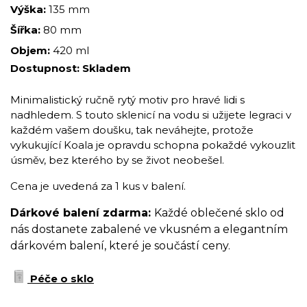
Výška:
135 mm
Šířka:
80 mm
Objem:
420 ml
Dostupnost:
Skladem
Minimalistický ručně rytý motiv pro hravé lidi s
nadhledem. S touto sklenicí na vodu si užijete legraci v
každém vašem doušku, tak neváhejte, protože
vykukující Koala je opravdu schopna pokaždé vykouzlit
úsměv, bez kterého by se život neobešel.
Cena je uvedená za 1 kus v balení.
Dárkové balení zdarma:
Každé oblečené sklo od
nás dostanete zabalené ve vkusném a elegantním
dárkovém balení, které je součástí ceny.
Péče o sklo