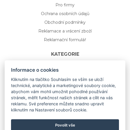
Pro firmy
Ochrana osobních údajů
Obchodní podmínky
Reklamace a vrácení zboží
Reklamační formulář
KATEGORIE
Nápojové sklo
Informace o cookies
Bydlení
Kliknutím na tlačítko Souhlasím se vším se uloží
technické, analytické a marketingové soubory cookie,
Dárkový poukaz na míru
abychom vám mohli umožnit pohodlné používání
Mystery box
stránek, měřit funkčnost našich stránek a cílit na vás
Kolekce
reklamu. Své preference můžete snadno upravit
kliknutím na Nastavení souborů cookie.
NOVÁ rozkvetlá KOLEKCE 🌸🌼
Povolit vše