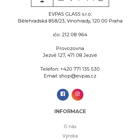
nda
Column
Pa
EVPAS GLASS s.r.o.
 sklenice na
Ručně rytá sklenice na
Ručně rytá 
Bělehradská 858/23, Vinohrady, 120 00 Praha
 420 ml
vodu 420 ml
vodu 4
ičo: 212 08 964
00 Kč
439,00 Kč
439,
Provozovna
Jezvé 127, 471 08 Jezvé
idat do
Přidat do
Při
šíku
košíku
koš
Telefon:
+420 771 135 530
Email:
shop@evpas.cz
INFORMACE
O nás
Výroba