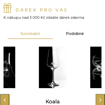
DÁREK PRO VÁS
K nákupu nad 3 000 Kč získáte dárek zdarma
Související
Podobné
ala
Koala
Ko