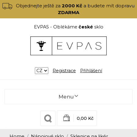
Objednejte ještě za
2000 Kč
a budete mít dopravu
ZDARMA
EVPAS - Oblékáme
české
sklo
Registrace
Přihlášení
Menu
0,00 Kč
Home
Nápojové sklo
Sklenice na likér