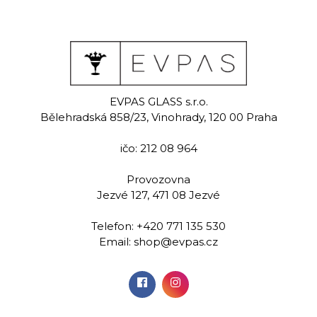
ight
Delight dark
Del
ack
ocean
wh
EVPAS GLASS s.r.o.
Bělehradská 858/23, Vinohrady, 120 00 Praha
malovaná
Ručně malovaná
Ručně m
a likér 65 ml
sklenice na likér 65 ml
sklenice na 
ičo: 212 08 964
00 Kč
599,00 Kč
599,
Provozovna
Jezvé 127, 471 08 Jezvé
idat do
Přidat do
Při
Telefon:
+420 771 135 530
šíku
košíku
koš
Email:
shop@evpas.cz