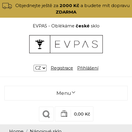
Objednejte ještě za
2000 Kč
a budete mít dopravu
ZDARMA
EVPAS - Oblékáme
české
sklo
Registrace
Přihlášení
Menu
0,00 Kč
Home
Nápojové sklo