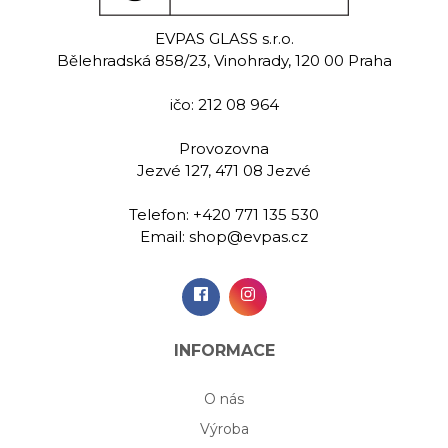
erfly
Neat
Butt
EVPAS GLASS s.r.o.
 sklenice na
Ručně rytá sklenice na
Ručně rytá 
Bělehradská 858/23, Vinohrady, 120 00 Praha
ké 290 ml
šampaňské 200 ml
šampaňsk
ičo: 212 08 964
00 Kč
679,00 Kč
699,
Provozovna
Jezvé 127, 471 08 Jezvé
idat do
Přidat do
Při
šíku
košíku
koš
Telefon:
+420 771 135 530
Email:
shop@evpas.cz
INFORMACE
O nás
Výroba