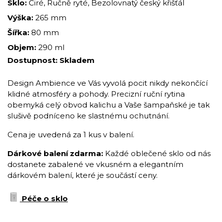
Sklo:
Čiré, Ručně ryté, Bezolovnatý český křišťál
Výška:
265 mm
Šířka:
80 mm
Objem:
290 ml
Dostupnost:
Skladem
Design Ambience ve Vás vyvolá pocit nikdy nekončící
klidné atmosféry a pohody. Precizní ruční rytina
obemyká celý obvod kalichu a Vaše šampaňské je tak
slušivě podníceno ke slastnému ochutnání.
Cena je uvedená za 1 kus v balení.
Dárkové balení zdarma:
Každé oblečené sklo od nás
dostanete zabalené ve vkusném a elegantním
dárkovém balení, které je součástí ceny.
Péče o sklo