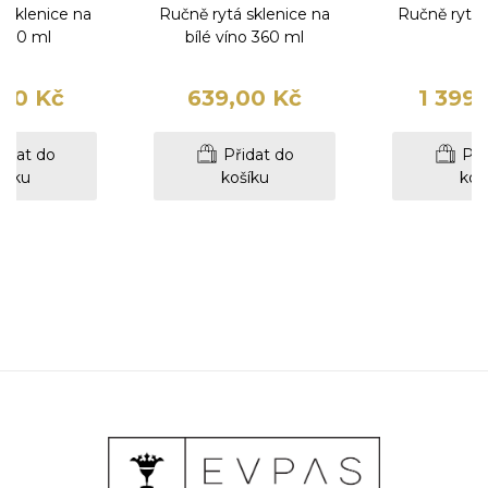
 sklenice na
Ručně rytá sklenice na
Ručně rytá 
340 ml
bílé víno 360 ml
00 Kč
639,00 Kč
1 399
idat do
Přidat do
Při
šíku
košíku
koš