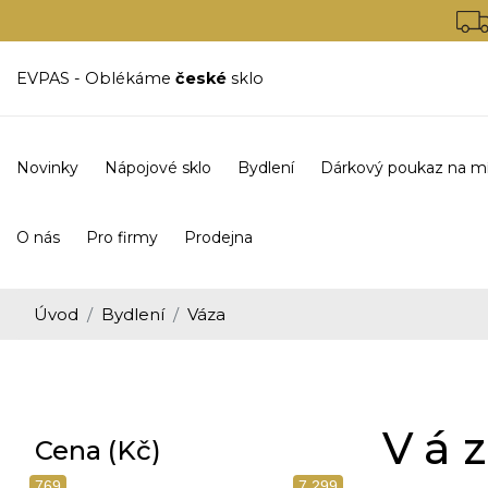
EVPAS - Oblékáme
české
sklo
Novinky
Nápojové sklo
Bydlení
Dárkový poukaz na m
O nás
Pro firmy
Prodejna
Úvod
Bydlení
Váza
Vá
Cena (Kč)
769
7 299