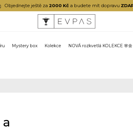
Objednejte ještě za
2000 Kč
a budete mít dopravu
ZDA
íru
Mystery box
Kolekce
NOVÁ rozkvetlá KOLEKCE 🌸🌼
za