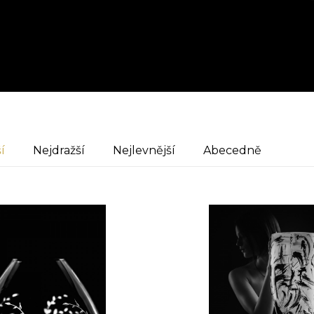
í
Nejdražší
Nejlevnější
Abecedně