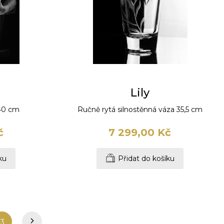
Lily
40 cm
Ručně rytá silnostěnná váza 35,5 cm
č
7 299,00 Kč
ku
Přidat do košíku
3