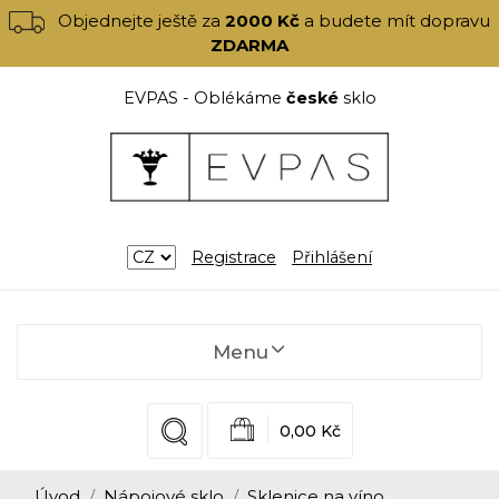
Objednejte ještě za
2000 Kč
a budete mít dopravu
ZDARMA
EVPAS - Oblékáme
české
sklo
Registrace
Přihlášení
Menu
0,00 Kč
Úvod
Nápojové sklo
Sklenice na víno