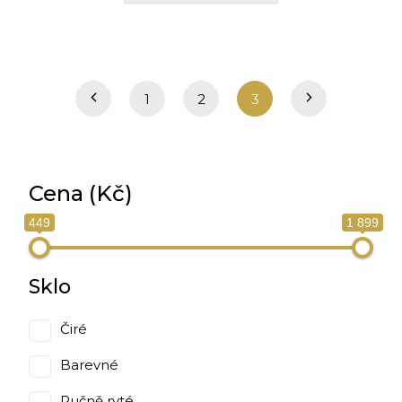
1
2
3
Cena (Kč)
449
1 899
Sklo
Čiré
Barevné
Ručně ryté